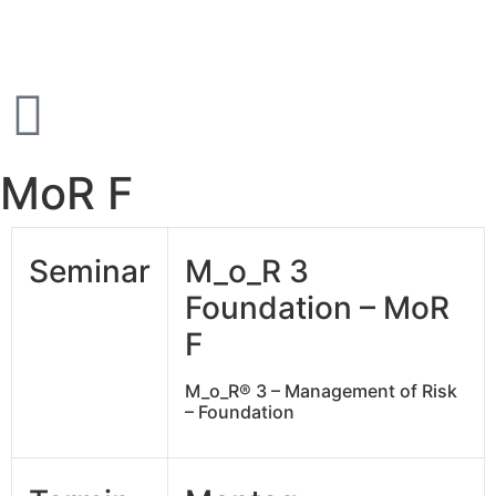
MoR F
Seminar
M_o_R 3
Foundation – MoR
F
M_o_R® 3 – Management of Risk
– Foundation