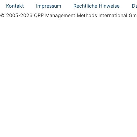
Kontakt
Impressum
Rechtliche Hinweise
D
© 2005-2026 QRP Management Methods International G
Seminare
Beratung & Coaching
News & Termine
MyQRP
Über QRP