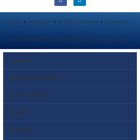
Kontakt
Impressum
Rechtliche Hinweise
Datenschutz
© 2005-2026 QRP Management Methods International GmbH
Seminare
Beratung & Coaching
News & Termine
MyQRP
Über QRP