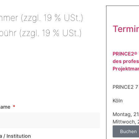
hmer (zzgl. 19 % USt.)
Termi
ühr (zzgl. 19 % USt.)
PRINCE2® 
des profes
Projektma
PRINCE2 7
Köln
name
Montag, 21
Mittwoch, 
Buchen
a / Institution