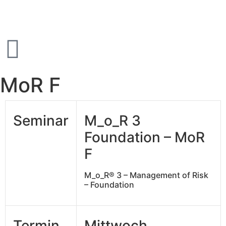
MoR F
Seminar
M_o_R 3
Foundation – MoR
F
M_o_R® 3 – Management of Risk
– Foundation
Termin
Mittwoch,